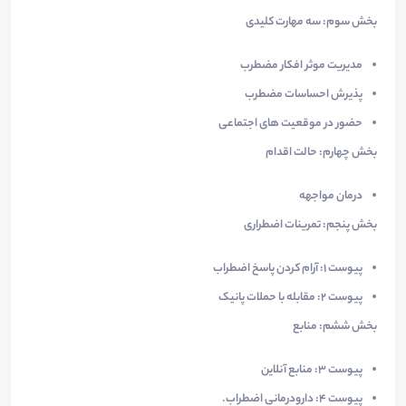
بخش سوم: سه مهارت کلیدی
مدیریت موثر افکار مضطرب
پذیرش احساسات مضطرب
حضور در موقعیت های اجتماعی
بخش چهارم: حالت اقدام
درمان مواجهه
بخش پنجم: تمرینات اضطراری
پیوست 1: آرام کردن پاسخ اضطراب
پیوست 2: مقابله با حملات پانیک
بخش ششم: منابع
پیوست 3: منابع آنلاین
پیوست 4: دارودرمانی اضطراب.