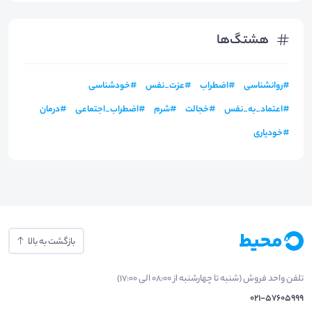
هشتگ‌ها
#
روانشناسی
#
اضطراب
#
عزت_نفس
#
خودشناسی
#
اعتماد_به_نفس
#
خجالت
#
شرم
#
اضطراب_اجتماعی
#
درمان
#
خودیاری
بازگشت به بالا
تلفن واحد فروش (شنبه تا چهارشنبه از 08:00 الی 17:00)
021-57605999