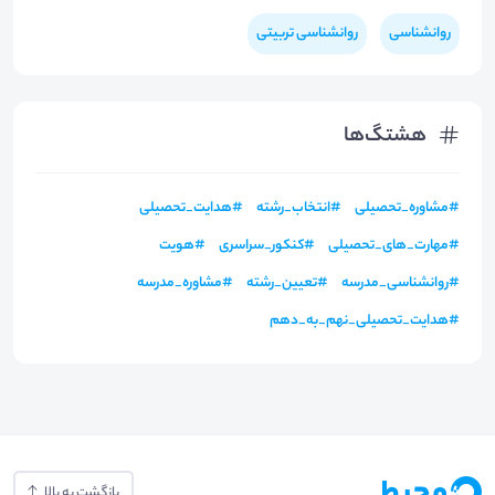
روانشناسی
روانشناسی تربیتی
هشتگ‌ها
#
مشاوره_تحصیلی
#
انتخاب_رشته
#
هدایت_تحصیلی
#
مهارت_های_تحصیلی
#
کنکور_سراسری
#
هویت
#
روانشناسی_مدرسه
#
تعیین_رشته
#
مشاوره_مدرسه
#
هدایت_تحصیلی_نهم_به_دهم
بازگشت به بالا