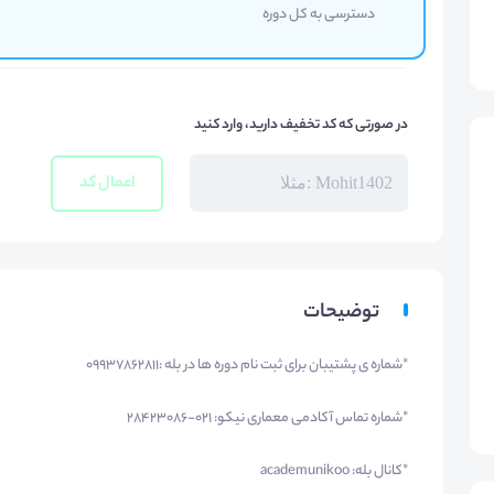
دسترسی به کل دوره
در صورتی که کد تخفیف دارید، وارد کنید
اعمال کد
توضیحات
*شماره ی پشتیبان برای ثبت نام دوره ها در بله :09937862811
*شماره تماس آکادمی معماری نیکو: 021-28423086
*کانال بله: academunikoo