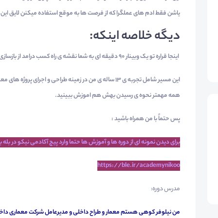
یاشن فقط ادم های عملگرا که از فرصت ها به موقع استفاده میکنن لایق ای
دیگه خلاصه اینکه:
اینجا قراره تو یک وبینار 90 دقیقه ای به شما نقشه ی راه کسب درامد از بازسازی ساختمان رو بدم.
این مسیر شامل تجربه ی 13 ساله ی من در زمینه طراحی و اجرای پ
همه مهمتر نحوه ی رسیدن بهش هم اموزش ببینید.
پس حتماً با من همراه باشید :
برای دیدن نمونه ای از دوره ها و آموزش ها حتما وارد پیج آکادمی نیکو در بله 
https://ble.ir/academynikoo
مدرس دوره:
من نیلوفر کوهی هستم معمار و طراح داخلی و مدیرعامل شرکت معماری د