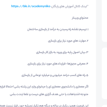
*لینک کانال آموزش های رایگان:
https://ble.ir/academyniko
محتوای وبینار
1.ترسیم نقشه راه رسیدن به درآمد از بازسازی ساختمان
2.مهارت های مورد نیاز برای بازسازی
3.بیان اصول پایه برای ورود به بازار کار بازسازی
4.معرفی مجوزها-قراردادهای مورد نیاز برای بازسازی
5.راه های کسب درامد میلیونی و میلیارد تومانی از بازسازی
اگر معماری یا دانشجوی معماری ای یا میخوای وارد این رشته بشی احتمالا ق
متوجه اشتباهاتت یا حتی هدف گزاری های درست و غلط ایندت بشی
این فرصت همین یکبار در ساله و دیگه هم تکرار نمیشه چون قرار نیست ه