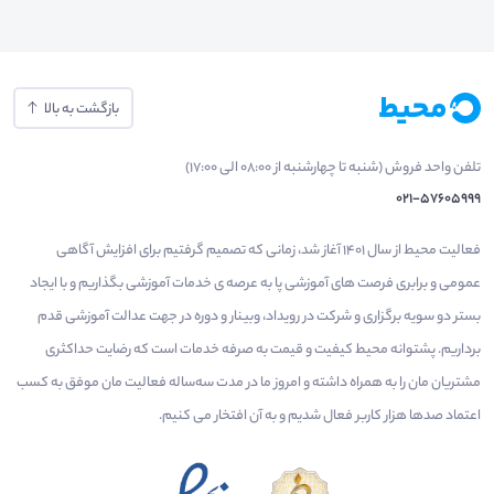
بازگشت به بالا
تلفن واحد فروش (شنبه تا چهارشنبه از 08:00 الی 17:00)
021-57605999
فعالیت محیط از سال 1401 آغاز شد، زمانی که تصمیم گرفتیم برای افزایش آگاهی
عمومی و برابری فرصت های آموزشی پا به عرصه ی خدمات آموزشی بگذاریم و با ایجاد
بستر دو سویه برگزاری و شرکت در رویداد، وبینار و دوره در جهت عدالت آموزشی قدم
برداریم. پشتوانه محیط کیفیت و قیمت به صرفه خدمات است که رضایت حداکثری
مشتریان مان را به همراه داشته و امروز ما در مدت سه‌ساله فعالیت مان موفق به کسب
اعتماد صدها هزار کاربر فعال شدیم و به آن افتخار می‌ کنیم.