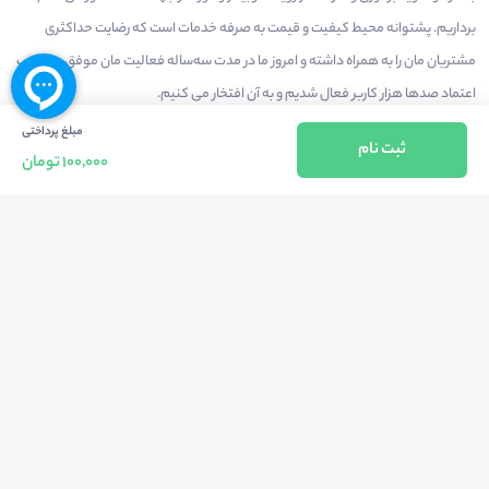
برداریم. پشتوانه محیط کیفیت و قیمت به صرفه خدمات است که رضایت حداکثری
مشتریان مان را به همراه داشته و امروز ما در مدت سه‌ساله فعالیت مان موفق به کسب
اعتماد صدها هزار کاربر فعال شدیم و به آن افتخار می‌ کنیم.
مبلغ پرداختی
ثبت نام
100,000 تومان
درآمدزایی در محیط
بازارچه خدمات
سخنرانان
راهنمای استفاده
شرایط و قوانین محیط
استعلام گواهینامه
حریم خصوصی
درباره