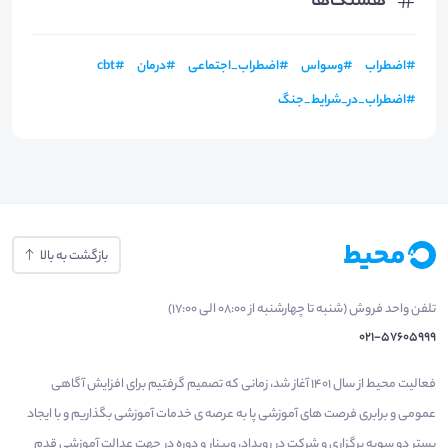
هشتگ‌ها
#
اضطراب
#
وسواس
#
اضطراب_اجتماعی
#
درمان
#
cbt
#
اضطراب_در_شرایط_جنگ
بازگشت به بالا
تلفن واحد فروش (شنبه تا چهارشنبه از 08:00 الی 17:00)
021-57605999
فعالیت محیط از سال 1401 آغاز شد، زمانی که تصمیم گرفتیم برای افزایش آگاهی
عمومی و برابری فرصت های آموزشی پا به عرصه ی خدمات آموزشی بگذاریم و با ایجاد
بستر دو سویه برگزاری و شرکت در رویداد، وبینار و دوره در جهت عدالت آموزشی قدم