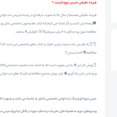
فریده حقیقی مدرس دوره کیست ؟
🎓 وصاحبان کسب و کار کمک می کنم که کتاب ها ومتون تخصصی شان رو تو 
مطالعه شون رو حداقل تا ۴ برابر سریعتر🚀🚀، افزایش ⬆️ بدهند.
👌👌به نظر من علت سرعت پایین افراد در کتاب های تخصصی این است که آ
مطالعه📚 آشنا نیستن ❗️
وبراساس تایپ یادگیری🧠 فرد، روش صحیح مطالعه و تکینک های تندخوانی م
مینی دوره کوچینگ تندخوانی تخصصی شامل 5 جلسه می باشد و بصورت آفلاین و رایگان در اختیار شما قرار گرفته است .
ویدیوهای دوره به همراه فایل تمرینات و اسلاید دوره در کانال ایتا ویژه مینی د