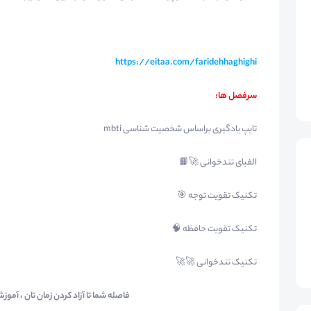
https://eitaa.com/faridehhaghighi
سرفصل ها:
تایپ یادگیری براساس شخصیت شناسی mbti
الفبای تندخوانی 🚀📙
تکنیک تقویت توجه 🎯
تکنیک تقویت حافظه 🧠
تکنیک تندخوانی 🚀🚀
فاصله شما تا آزاد کردن زمان تان ، آم