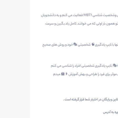
فریده حقیقی هستم از سال 98 به صورت حرفه ای در زمینه تدریس تندخوانی وشخصیت شناسی MBTI فعالیت می کنم و به دانشجویان
همون بار اولی که می خوانند کامل یاد بگیرن و سرعت
نها با تایپ یادگیری🧠 شخصیتی 🎭خود و روش های صحیح
👌روش کار من💎 به این صورت است که به کمک متد شخصت شناساییmbti🎭,تایپ یادگیری شخصیتی افراد را شناسی می کنم
وثر برای فرد را طراحی و بهش آموزش👩‍🏫 میدم
وره به آدرس