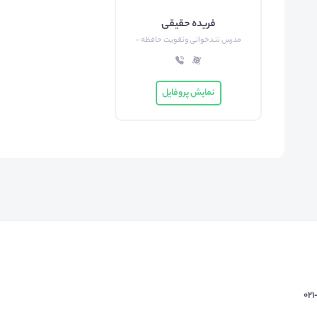
فریده حقیقی
مدرس تندخوانی وتقویت حافظه -
نمایش پروفایل
02