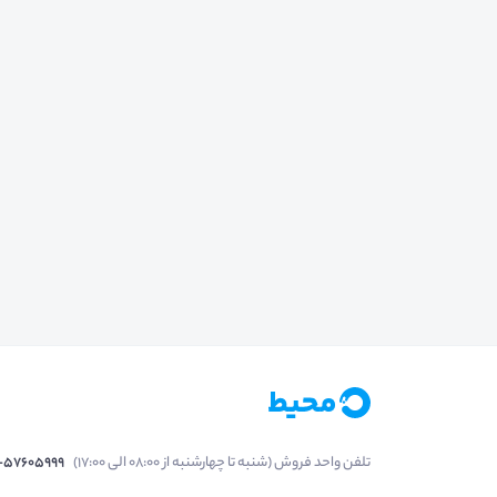
تلفن واحد فروش (شنبه تا چهارشنبه از 08:00 الی 17:00)
1-57605999