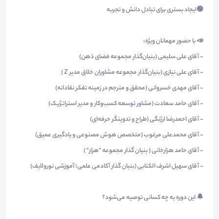
🟢ایجاد بستری برای تبادل دانش و تجربه
📣 با حضور مهمانان ویژه:
- آقای علی سلیمی (بنیان‌گذار مجموعه فضای ذهن)
- آقای علی نیازی (بنیان‌گذار مجموعه مشاوران خلاق مدیر Z )
- آقای مهدی خسروانی (محقق و مترجم در زمینه تفکر نقادانه)
- آقای حامد سعادت (مشاور توسعه کسب‌وکار و مدیر استراتژیک)
- آقای احمدرضا ارژنگی (طراح و تدوینگر حرفه‌ای)
- آقای محمدعلی مرغوب (متخصص هوش مصنوعی و یادگیری عمیق)
- آقای حامد هزارخانی ( بنیان گذار مجموعه "هزار" )
- آقای سهیل اشرف الکتابی (بنیان گذار آکادمی علمی؛ آموزشی نورولایف)
🔔 این دوره به چه کسانی توصیه می‌شود؟