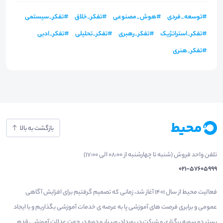
#
توسعه_فردی
#
هوش_مصنوعی
#
تفکر_خلاق
#
تفکر_سیستمی
#
تفکر_استراتژیک
#
تفکر_رهبری
#
تفکر_تحلیلی
#
تفکر_ادبی
#
تفکر_هنری
بازگشت به بالا
تلفن واحد فروش (شنبه تا چهارشنبه از 08:00 الی 17:00)
021-57605999
فعالیت محیط از سال 1401 آغاز شد، زمانی که تصمیم گرفتیم برای افزایش آگاهی
عمومی و برابری فرصت های آموزشی پا به عرصه ی خدمات آموزشی بگذاریم و با ایجاد
بستر دو سویه برگزاری و شرکت در رویداد، وبینار و دوره در جهت عدالت آموزشی قدم