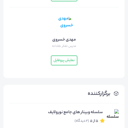
مهدی خسروی
مدرس تفکر نقادانه
نمایش پروفایل
برگزارکننده
سلسله وبینار های جامع نورولایف
5 از 5
(2 دیدگاه)