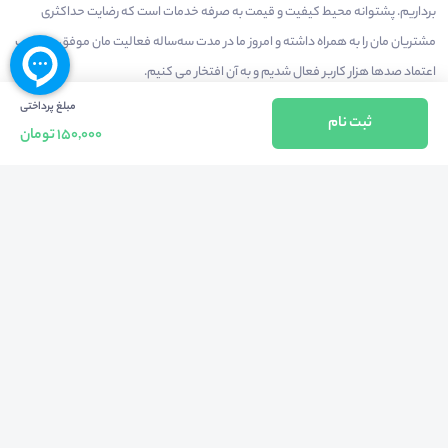
برداریم. پشتوانه محیط کیفیت و قیمت به صرفه خدمات است که رضایت حداکثری
مشتریان مان را به همراه داشته و امروز ما در مدت سه‌ساله فعالیت مان موفق به کسب
اعتماد صدها هزار کاربر فعال شدیم و به آن افتخار می‌ کنیم.
مبلغ پرداختی
ثبت نام
150,000 تومان
درآمدزایی در محیط
بازارچه خدمات
سخنرانان
راهنمای استفاده
شرایط و قوانین محیط
استعلام گواهینامه
حریم خصوصی
درباره