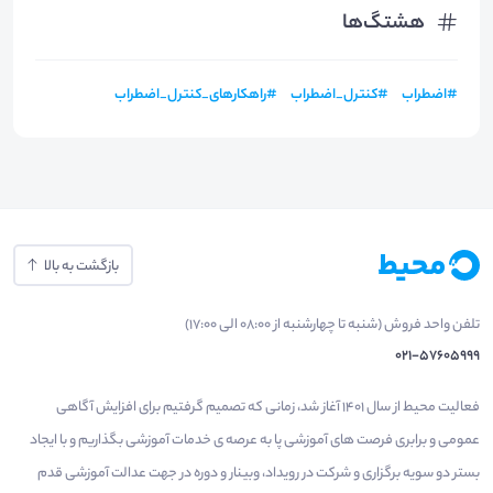
هشتگ‌ها
#
اضطراب
#
کنترل_اضطراب
#
راهکارهای_کنترل_اضطراب
بازگشت به بالا
تلفن واحد فروش (شنبه تا چهارشنبه از 08:00 الی 17:00)
021-57605999
فعالیت محیط از سال 1401 آغاز شد، زمانی که تصمیم گرفتیم برای افزایش آگاهی
عمومی و برابری فرصت های آموزشی پا به عرصه ی خدمات آموزشی بگذاریم و با ایجاد
بستر دو سویه برگزاری و شرکت در رویداد، وبینار و دوره در جهت عدالت آموزشی قدم