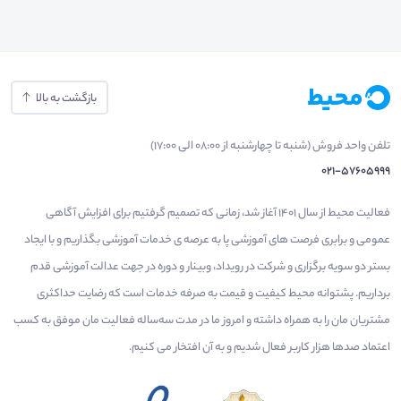
بازگشت به بالا
تلفن واحد فروش (شنبه تا چهارشنبه از 08:00 الی 17:00)
021-57605999
فعالیت محیط از سال 1401 آغاز شد، زمانی که تصمیم گرفتیم برای افزایش آگاهی
عمومی و برابری فرصت های آموزشی پا به عرصه ی خدمات آموزشی بگذاریم و با ایجاد
بستر دو سویه برگزاری و شرکت در رویداد، وبینار و دوره در جهت عدالت آموزشی قدم
برداریم. پشتوانه محیط کیفیت و قیمت به صرفه خدمات است که رضایت حداکثری
مشتریان مان را به همراه داشته و امروز ما در مدت سه‌ساله فعالیت مان موفق به کسب
اعتماد صدها هزار کاربر فعال شدیم و به آن افتخار می‌ کنیم.