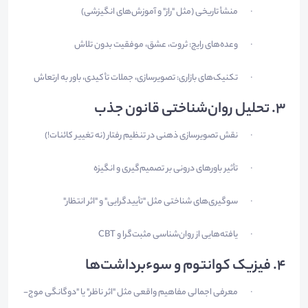
منشأ تاریخی (مثل "راز" و آموزش‌های انگیزشی)
·
وعده‌های رایج: ثروت، عشق، موفقیت بدون تلاش
·
تکنیک‌های بازاری: تصویرسازی، جملات تأکیدی، باور به ارتعاش
·
3.
تحلیل روان‌شناختی قانون جذب
نقش تصویرسازی ذهنی در تنظیم رفتار (نه تغییر کائنات!)
·
تأثیر باورهای درونی بر تصمیم‌گیری و انگیزه
·
سوگیری‌های شناختی مثل "تأییدگرایی" و "اثر انتظار"
·
یافته‌هایی از روان‌شناسی مثبت‌گرا و CBT
·
4.
فیزیک کوانتوم و سوءبرداشت‌ها
معرفی اجمالی مفاهیم واقعی مثل "اثر ناظر" یا "دوگانگی موج-
·