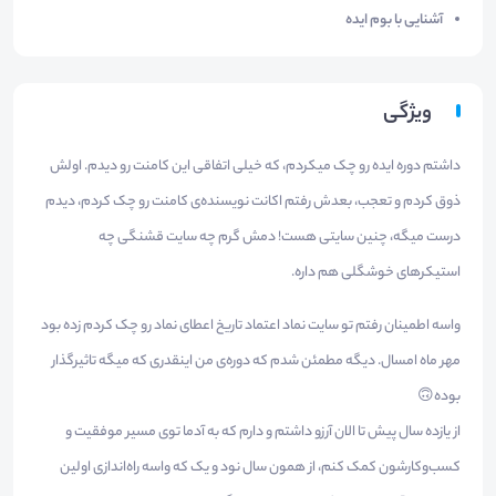
آشنایی با بوم ایده
ویژگی
داشتم دوره ایده رو چک میکردم، که خیلی اتفاقی این کامنت رو دیدم. اولش
ذوق کردم و تعجب، بعدش رفتم اکانت نویسنده‌ی کامنت رو چک کردم، دیدم
درست میگه، چنین سایتی هست! دمش گرم چه سایت قشنگی چه
استیکرهای خوشگلی هم داره.
واسه اطمینان رفتم تو سایت نماد اعتماد تاریخ اعطای نماد رو چک کردم زده بود
مهر ماه امسال. دیگه مطمئن شدم که دوره‌ی من اینقدری که میگه تاثیرگذار
بوده🙃
از یازده سال پیش تا الان آرزو داشتم و دارم که به آدما توی مسیر موفقیت‌ و
کسب‌وکارشون کمک کنم، از همون سال نود و یک که واسه راه‌اندازی اولین