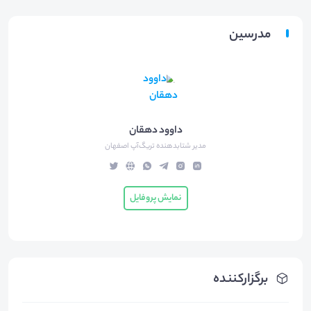
مدرسین
داوود دهقان
مدیر شتابدهنده تریگ‌آپ اصفهان
نمایش پروفایل
برگزارکننده