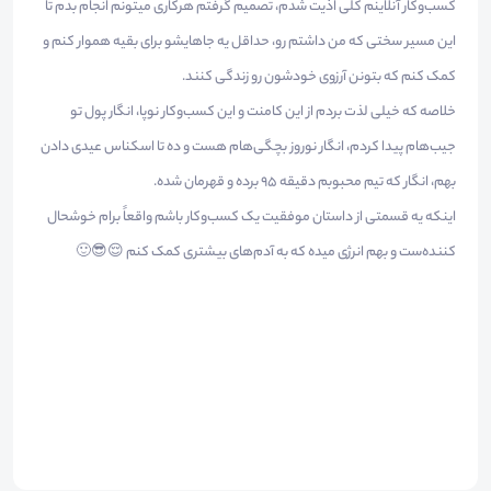
کسب‌وکار آنلاینم کلی اذیت شدم، تصمیم گرفتم هرکاری میتونم انجام بدم تا
این مسیر سختی که من داشتم رو، حداقل یه جاهایشو برای بقیه هموار کنم و
کمک کنم که بتونن آرزوی خودشون رو زندگی کنند.
خلاصه که خیلی لذت بردم از این کامنت و‌ این کسب‌وکار نوپا، انگار پول تو
جیب‌هام پیدا کردم، انگار نوروز بچگی‌هام هست و ده تا اسکناس عیدی دادن
بهم، انگار که تیم محبوبم دقیقه ۹۵ برده و قهرمان شده.
اینکه یه قسمتی از داستان موفقیت یک کسب‌وکار باشم واقعاً برام خوشحال
کننده‌ست و بهم انرژی میده که به آدم‌های بیشتری کمک کنم 😌😎🙂