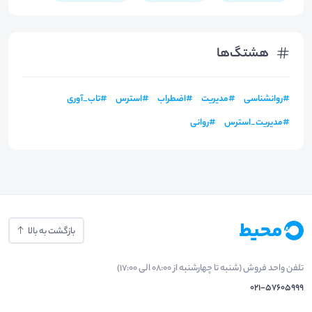
هشتگ‌ها
#
روانشناسی
#
مدیریت
#
اضطراب
#
استرس
#
تاب_آوری
#
مدیریت_استرس
#
روانی
بازگشت به بالا
تلفن واحد فروش (شنبه تا چهارشنبه از 08:00 الی 17:00)
021-57605999