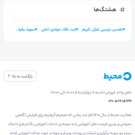
هشتگ‌ها
#
تفسیر_ترتیبی_قرآن_کریم
#
ایت_الله_جوادی_املی
#
سوره_بقره_
بازگشت به بالا
تلفن واحد فروش (شنبه تا چهارشنبه از 08:00 الی 17:00)
021-57605999
فعالیت محیط از سال 1401 آغاز شد، زمانی که تصمیم گرفتیم برای افزایش آگاهی
عمومی و برابری فرصت های آموزشی پا به عرصه ی خدمات آموزشی بگذاریم و با ایجاد
بستر دو سویه برگزاری و شرکت در رویداد، وبینار و دوره در جهت عدالت آموزشی قدم