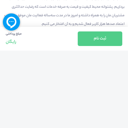
برداریم. پشتوانه محیط کیفیت و قیمت به صرفه خدمات است که رضایت حداکثری
مشتریان مان را به همراه داشته و امروز ما در مدت سه‌ساله فعالیت مان موفق به کسب
اعتماد صدها هزار کاربر فعال شدیم و به آن افتخار می‌ کنیم.
مبلغ پرداختی
ثبت نام
رایگان
درآمدزایی در محیط
بازارچه خدمات
سخنرانان
راهنمای استفاده
شرایط و قوانین محیط
استعلام گواهینامه
حریم خصوصی
درباره