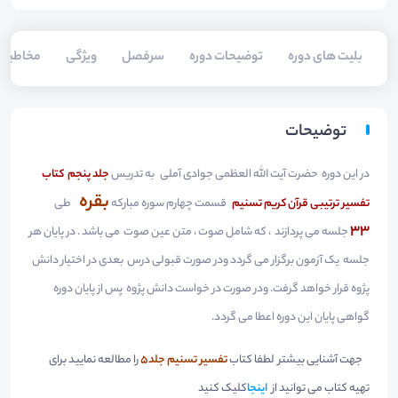
بلیت های دوره
توضیحات دوره
سرفصل
ویژگی
مخاطبی
توضیحات
در این دوره حضرت آیت الله العظمی جوادی آملی به تدریس
جلد پنجم کتاب
بقره
تفسیر ترتیبی قرآن کریم تسنیم
قسمت چهارم سوره مبارکه
طی
33
جلسه می پردازند ، که شامل صوت ، متن عین صوت می باشد . در پایان هر
جلسه یک آزمون برگزار می گردد ودر صورت قبولی درس بعدی در اختیار دانش
پژوه قرار خواهد گرفت. ودر صورت در خواست دانش پژوه پس از پایان دوره
گواهی پایان این دوره اعطا می گردد.
جهت آشنایی بیشتر لطفا کتاب
تفسیر تسنیم جلد5
را مطالعه نمایید برای
تهیه کتاب می توانید از
اینجا
کلیک
کنید