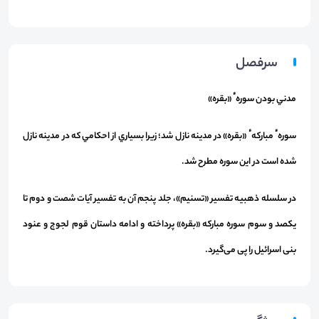
سرفصل
مدني ‌بودن سورهٴ «بقره»
سورهٴ مباركهٴ «بقره» در مدينه نازل شد؛ زيرا بسياري از احكامي كه در مدينه نازل
شده است در اين سوره مطرح شد.
در سلسله ذهبیه تفسیر «تسنیم»، جلد پنجم آن به تفسیر آیات شصت و دوم تا
یكصد و سوم سوره مباركه «بقره» پرداخته و ادامه داستان قوم لجوج و عنود
بنی اسرائیل را پی می‌گیرد.