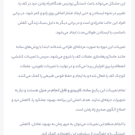
این مشکل می‌تواند باعث خستگی زودرس هنگام راه رفتن، درد در کف پا،
تغییر در نحوه ایستادن و حتی ایجاد فشار اضافی روی زانو و کمر شود. در برخی
افراد این حالت مادرزادی است و در برخی دیگر به دلیل سبک زندگی، کفش
نامناسب یا ایستادن طولانی‌مدت ایجاد می‌شود.
تمرینات این دوره به صورت مرحله‌ای طراحی شده‌اند؛ ابتدا با روش‌های ساده
مانند ماساژ و رهاسازی عضلات کف پا شروع می‌شود، سپس با تمرینات کششی،
انعطاف‌پذیری افزایش پیدا می‌کند و در نهایت با تمرینات تقویتی، عضلات
کوچک کف پا فعال شده و به ایجاد و حفظ قوس طبیعی پا کمک می‌کنند.
تمام تمرینات این پکیج
ساده، کاربردی و قابل انجام در منزل
هستند و نیاز به
تجهیزات حرفه‌ای ندارند. هدف اصلی این برنامه، بهبود عملکرد پا، کاهش درد و
اصلاح الگوی صحیح راه رفتن است.
با انجام منظم این تمرینات می‌توان به مرور زمان به بهبود تعادل، کاهش
خستگی پا و جلوگیری از پیشرفت این ناهنجاری کمک کرد.