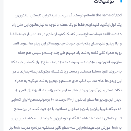
توضیحات
In the name of godسلام دوستاناگر می خواهید تو این تابستان زبانتون رو
یک لول اپگرید کنید اونم فقط تو یک هفته با توجه به نیاز هاتون این متن را با
دقت مطالعه فرمایدسطح1:تویی که یک کم زبان بلدی در حد کمی از حروف الفبا
و اینا ویدیو های سطح یک به درد خودت میخورهما تو این ویدو ها حروف الفبا
رو به همراه کلی کلمه به شما یاد میدیم طی چند جلسه و سپس هم جمله
سازی، زبانتون رو از ۱٠ درصد میرسونید به ۴٠ درصدسطح 2 برای کسایی خوبه که
به حروف الفبا مسلط هستند و دست و پا شکسته میتونند جمله بسازند ما در
این ویدو ها تمام مطالب کتاب های هشتم و نهم رو به شما میگیم به همراه
نکات تستی برای آزمون ورودی های مدارس خاص(نمونه، البرز، انرژی اتمی..) با
دیدن این ویدیو ها سطح زبانتون از ۳٠ درصد به ۶٠ برسونیدسطح3برای کسایی
که دیگه تقریبا زبان رو بلدن و میخوان مسافرت یا مهاجرت کنند در این سطح
تمام کلماتی که باید بلد باشید تا گلیم خودتون رو بتونید از اب بکشید بیرون رو
به شما اموزش میدهیمتمام این سه سطح تاثیر مستقیم در نمره مدرسه شما نیز