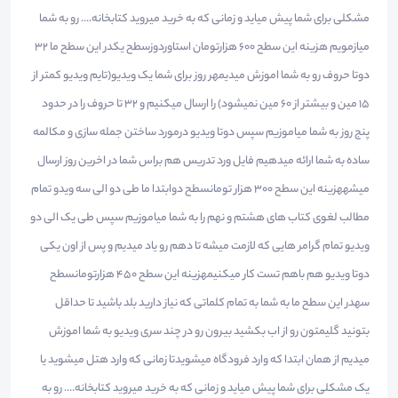
مشکلی برای شما پیش میاید و زمانی که به خرید میروید کتابخانه.... رو به شما
میازمویم هزینه این سطح ۶٠٠ هزارتومان استاوردوزسطح یکدر این سطح ما ۳۲
دوتا حروف رو به شما اموزش میدیمهر روز برای شما یک ویدیو(تایم ویدیو کمتر از
۱۵ مین و بیشتر از ۶٠ مین نمیشود) را ارسال میکنیم و ۳۲ تا حروف را در حدود
پنج روز به شما میاموزیم سپس دوتا ویدیو درمورد ساختن جمله سازی و مکالمه
ساده به شما ارائه میدهیم فایل ورد تدریس هم براس شما در اخرین روز ارسال
میشههزینه این سطح ۳٠٠ هزار تومانسطح دوابتدا ما طی دو الی سه ویدو تمام
مطالب لغوی کتاب های هشتم و نهم را به شما میاموزیم سپس طی یک الی دو
ویدیو تمام گرامر هایی که لازمت میشه تا دهم رو یاد میدیم و پس از اون یکی
دوتا ویدیو هم باهم تست کار میکنیمهزینه این سطح ۴۵٠ هزارتومانسطح
سهدر این سطح ما به شما به تمام کلماتی که نیاز دارید بلد باشید تا حداقل
بتونید گلیمتون رو از اب بکشید بیرون رو در چند سری ویدیو به شما اموزش
میدیم از همان ابتدا که وارد فرودگاه میشویدتا زمانی که وارد هتل میشوید یا
یک مشکلی برای شما پیش میاید و زمانی که به خرید میروید کتابخانه.... رو به