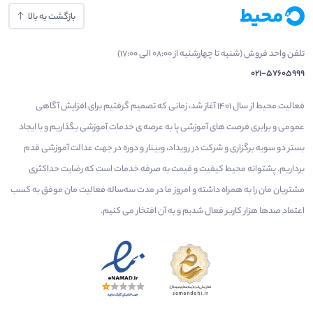
بازگشت به بالا
تلفن واحد فروش (شنبه تا چهارشنبه از 08:00 الی 17:00)
021-57605999
فعالیت محیط از سال 1401 آغاز شد، زمانی که تصمیم گرفتیم برای افزایش آگاهی
عمومی و برابری فرصت های آموزشی پا به عرصه ی خدمات آموزشی بگذاریم و با ایجاد
بستر دو سویه برگزاری و شرکت در رویداد، وبینار و دوره در جهت عدالت آموزشی قدم
برداریم. پشتوانه محیط کیفیت و قیمت به صرفه خدمات است که رضایت حداکثری
مشتریان مان را به همراه داشته و امروز ما در مدت سه‌ساله فعالیت مان موفق به کسب
اعتماد صدها هزار کاربر فعال شدیم و به آن افتخار می‌ کنیم.