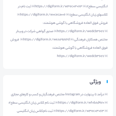
انگلیسی سطح2:￼ https://digiform.ir/w3ec03063￼ ثبت نام در
کلاسهای زبان انگلیسی سطح1:￼ https://digiform.ir/w0ceca006￼
فروش فوق العاده فروشگاهی با گوشی هوشمند:
￼ https://digiform.ir/wedcb36e7￼ صدور گواهی شرکت در وبینار
مختص همکاران فرهنگی:￼ https://digiform.ir/we8e9a72d￼ فروش
فوق العاده فروشگاهی با گوشی هوشمند:
￼ https://digiform.ir/wedcb36e7
ویژگی
￼ درآمد تا بینهایت در Instagram مختص فرهنگیان و کسب و کارهای مجازی
￼ https://digiform.ir/wf0b8d970￼ ثبت نام کلاس زبان انگلیسی سطح2:
￼ https://digiform.ir/w3ec03063￼ ثبت نام‌کلاس زبان انگلیسی