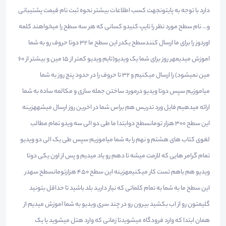
دارد با توجه به پایتونجهت کسب اطلاعات بیشتر نحوه ثبت نام قیمت پشتیبانی
و... نام سطح مورد نظر را تایپ کنیدو کسانی که هر سه سطح را میخواهند کلمه
اوردوز را برای ما ارسال کنندسطح یکدر این سطح ما ۳۲ دوتا حروف رو به شما
اموزش میدیمهر روز برای شما یک ویدیو(تایم ویدیو کمتر از ۱۵ مین و بیشتر از ۶٠
مین نمیشود) را ارسال میکنیم و ۳۲ تا حروف را در حدود پنج روز به شما
میاموزیم سپس دوتا ویدیو درمورد ساختن جمله سازی و مکالمه ساده به شما
ارائه میدهیم فایل ورد تدریس هم براس شما در اخرین روز ارسال میشههزینه
این سطح ۳٠٠ هزار تومانسطح دوابتدا ما طی دو الی سه ویدو تمام مطالب
لغوی کتاب های هشتم و نهم را به شما میاموزیم سپس طی یک الی دو ویدیو
تمام گرامر هایی که لازمت میشه تا دهم رو یاد میدیم و پس از اون یکی دوتا
ویدیو هم باهم تست کار میکنیمهزینه این سطح ۴۵٠ هزارتومانسطح سهدر
این سطح ما به شما به تمام کلماتی که نیاز دارید بلد باشید تا حداقل بتونید
گلیمتون رو از اب بکشید بیرون رو در چند سری ویدیو به شما اموزش میدیم از
همان ابتدا که وارد فرودگاه میشویدتا زمانی که وارد هتل میشوید یا یک