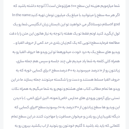
شما میازمویم هزینه این سطح ۶٠٠ هزارتومان است❤️‍🔥توجه داشته باشید که
اگر هر سه سطح را میتوانید با مبلغ یک میلیون تومان تهیه کنیدIn the name
of godسلام دوستاناگر می خواهید تو این تابستان زبان انگلیسی شما رو یک
لول اپگرید کنید اونم فقط تو یک هفته با توجه به نیاز هاتون این متن را با دقت
مطالعه فرمایدسطح1:تویی که یک کم زبان بلدی در حد کمی از حروف الفبا و...
ویدیو های سطح یک به درد خودت میخورهما تو این ویدو ها حروف الفبا رو به
همراه کلی کلمه به شما یاد میدیم طی چند جلسه و سپس هم جمله سازی،
زبانتون رو از ۱٠ درصد میرسونید به ۴٠ درصدسطح 2 برای کسایی خوبه که به
حروف الفبا مسلط هستند و دست و پا شکسته میتونند جمله بسازند ما در این
ویدو ها تمام مطالب کتاب های هشتم و نهم رو به شما میگیم به همراه نکات
تستی برای آزمون ورودی های مدارس خاص(نمونه، البرز، انرژی اتمی..) با دیدن
این ویدیو ها سطح زبانتون از ۳٠ درصد به ۶٠ برسونیدسطح3برای کسایی که
دیگه تقریبا زبان رو بلدن و میخوان مسافرت یا مهاجرت کنند در این سطح تمام
کلماتی که باید بلد باشید تا گلیم خودتون رو بتونید از اب بکشید بیرون رو به