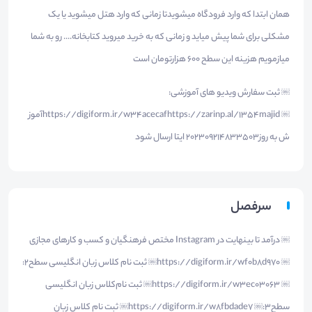
همان ابتدا که وارد فرودگاه میشویدتا زمانی که وارد هتل میشوید یا یک
مشکلی برای شما پیش میاید و زمانی که به خرید میروید کتابخانه.... رو به شما
میازمویم هزینه این سطح ۶٠٠ هزارتومان است
￼ ثبت سفارش ویدیو های آموزشی:
￼ https://digiform.ir/w34acecafhttps://zarinp.al/1354majidآموز
ش به روز2023۰۹۲۱۴۸۳۳۵۰۳ ایتا ارسال شود
سرفصل
￼ درآمد تا بینهایت در Instagram مختص فرهنگیان و کسب و کارهای مجازی
￼ https://digiform.ir/wf0b8d970￼ ثبت نام کلاس زبان انگلیسی سطح2:
￼ https://digiform.ir/w3ec03063￼ ثبت نام‌کلاس زبان انگلیسی
سطح3:￼ https://digiform.ir/w8fbdade7￼ ثبت نام کلاس زبان