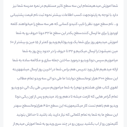
شما اموزش میدهیمتمام این سه سطح تاثیر مستقیم در نمره مدرسه شما نیز
دارد با توجه به پایتونجهت کسب اطلاعات بیشتر نحوه ثبت نام قیمت پشتیبانی
و... نام سطح مورد نظر را تایپ کنیدو کسانی که هر سه سطح را میخواهند کلمه
اوردوز را برای ما ارسال کنندسطح یکدر این سطح ما ۳۲ دوتا حروف رو به شما
اموزش میدیمهر روز برای شما یک ویدیو(تایم ویدیو کمتر از ۱۵ مین و بیشتر از ۶٠
مین نمیشود) را ارسال میکنیم و ۳۲ تا حروف را در حدود پنج روز به شما
میاموزیم سپس دوتا ویدیو درمورد ساختن جمله سازی و مکالمه ساده به شما
ارائه میدهیم فایل ورد تدریس هم براس شما در اخرین روز ارسال میشههزینه
این سطح ۳٠٠ هزار تومانسطح دوابتدا ما طی دو الی سه ویدو تمام مطالب
لغوی کتاب های هشتم و نهم را به شما میاموزیم سپس طی یک الی دو ویدیو
تمام گرامر هایی که لازمت میشه تا دهم رو یاد میدیم و پس از اون یکی دوتا
ویدیو هم باهم تست کار میکنیمهزینه این سطح ۴۵٠ هزارتومانسطح سهدر
این سطح ما به شما به تمام کلماتی که نیاز دارید بلد باشید تا حداقل بتونید
گلیمتون رو از اب بکشید بیرون رو در چند سری ویدیو به شما اموزش میدیم از