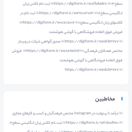
سطح3:￼ https://digiform.ir/w8fbdade7￼ ثبت نام کلاس زبان
انگلیسی سطح2:￼ https://digiform.ir/w3ec03063￼ ثبت نام در
کلاسهای زبان انگلیسی سطح1:￼ https://digiform.ir/w0ceca006￼
فروش فوق العاده فروشگاهی با گوشی هوشمند:
￼ https://digiform.ir/wedcb36e7￼ صدور گواهی شرکت در وبینار
مختص همکاران فرهنگی:￼ https://digiform.ir/we8e9a72d￼ فروش
فوق العاده فروشگاهی با گوشی هوشمند:
￼ https://digiform.ir/wedcb36e7
مخاطبین
￼ درآمد تا بینهایت در Instagram مختص فرهنگیان و کسب و کارهای مجازی
￼ https://digiform.ir/wf0b8d970￼ ثبت نام کلاس زبان انگلیسی سطح2: