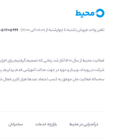
تلفن واحد فروش (شنبه تا چهارشنبه از 08:00 الی 17:00)
1-57605999
فعالیت محیط از سال 1401 آغاز شد، زمانی که تصمی
شرکت در رویداد، وبینار و دوره در جهت عدالت آموزشی قدم برداریم.
سه‌ساله فعالیت مان موفق به کسب اعتماد صدها هزار کاربر فعال شدیم
درآمدزایی در محیط
بازارچه خدمات
سخنرانان