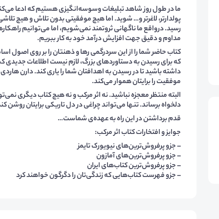
ما در طول روز شاهد تبلیغات وسوسه‌انگیزی هستیم که ادعا می‌کنند 
پولدارتر، لاغرتر و… شوید. اما هیچ موفقیتی بدون تلاش و هیچ تلا
رسید. درواقع ما ناگهانی ثروتمند نمی‌شویم، اما می‌توانیم راهکاره
مداوم و دقیق جهت افزایش درآمد خود به کار ببریم.
کتاب حاضر شما را از این سردرگمی رها و ذهنتان را بر روی اصول اس
که برای رسیدن به دستاورد‌های بزرگ، لازم نیست اطلاعات جدیدی کسب
موفقیت را برایتان هموار می‌کند.
البته منتظر معجزه نباشید. نه اثر مرکب و نه هیچ کتاب دیگری نمی‌تو
دلخواه برساند. تنها می‌تواند چراغی در دل تاریکی برایتان روشن کند
قدم برداشتن در این راه به عهده‌ی شماست…
جوایز و افتخارات کتاب اثر مرکب:
– جزو پرفروش‌ترین‌های نیویورک تایمز
– جزو پرفروش‌ترین‌های آمازون
– جزو پرفروش‌ترین کتاب‌های ایران
– جزو فهرست کتاب‌هایی که زندگی‌تان را دگرگون خواهند کرد