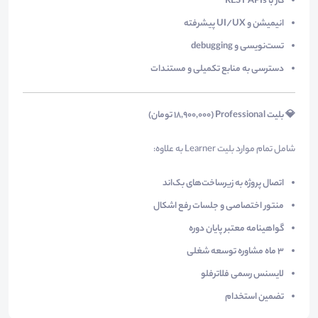
کار با REST APIs
انیمیشن و UI/UX پیشرفته
تست‌نویسی و debugging
دسترسی به منابع تکمیلی و مستندات
💎 بلیت Professional (۱۸,۹۰۰,۰۰۰ تومان)
شامل تمام موارد بلیت Learner به علاوه:
اتصال پروژه به زیرساخت‌های بک‌اند
منتور اختصاصی و جلسات رفع اشکال
گواهینامه معتبر پایان دوره
۳ ماه مشاوره توسعه شغلی
لایسنس رسمی فلاترفلو
تضمین استخدام