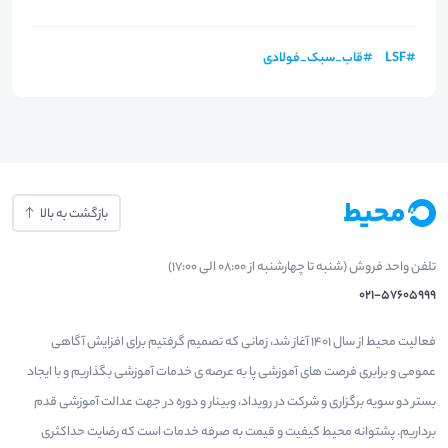
#
LSF
#
قاب_سبک_فولادی
بازگشت به بالا
تلفن واحد فروش (شنبه تا چهارشنبه از 08:00 الی 17:00)
021-57605999
فعالیت محیط از سال 1401 آغاز شد، زمانی که تصمیم گرفتیم برای افزایش آگاهی
عمومی و برابری فرصت های آموزشی پا به عرصه ی خدمات آموزشی بگذاریم و با ایجاد
بستر دو سویه برگزاری و شرکت در رویداد، وبینار و دوره در جهت عدالت آموزشی قدم
برداریم. پشتوانه محیط کیفیت و قیمت به صرفه خدمات است که رضایت حداکثری