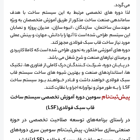
می گردد.
لذا دوره های تخصصی مرتبط به این سیستم ساخت با هدف
ساماندهی صنعت ساخت مذکور از طریق آموزش متخصصان به ویژه
مهندسان ساختمان، سازندگان ، انبوه سازان، مدیران پروژه و نصابان
این سیتسم طراحی شده است تا آنها را با دانش، مهارت و بینش عملی
مورد نیاز ساخت قاب سبک فولادی مجهز کند.
دوره های آموزشی مذکور به نحوی طراحی شده است که کاملا کاربردی
و برمبنای نیازهای صنعت و شرح شغل می باشد.
در پــایــان دوره، شــرکــت کــنندگــان درک کاملی از فناوری ها،‌ تکنیک
ها، استانداردهای صنعت و بهترین شیوه های ساخت سیستم قاب
سبک فولادی خواهند داشت و قــادر خــواهــند بــود سیستم ساخت
LSF را بــه طور موثر و نوآورانه اجرا و یا نظارت کنند.
پیش‌ثبت‌نام
سومین دوره آموزش تخصصی سیستم ساخت
قاب سبک فولادی(LSF)
در راستای برنامه‌های توسعه صلاحیت تخصصی در حوزه
صنعتی‌سازی ساختمان، پیش
ثبت
نام سومین سری دوره
های