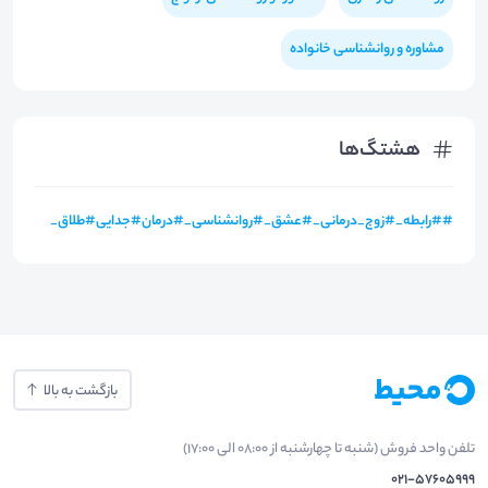
مشاوره و روانشناسی خانواده
هشتگ‌ها
#
#رابطه_#زوج_درمانی_#عشق_#روانشناسی_#درمان#جدایی#طلاق_
بازگشت به بالا
تلفن واحد فروش (شنبه تا چهارشنبه از 08:00 الی 17:00)
021-57605999