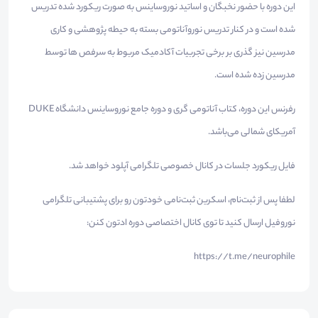
این دوره با حضور نخبگان و اساتید نوروساینس به صورت ریکورد شده تدریس
شده است و در کنار تدریس نوروآناتومی بسته به حیطه پژوهشی و کاری
مدرسین نیز گذری بر برخی تجربیات آکادمیک مربوط به سرفص ها توسط
مدرسین زده شده است.
رفرنس این دوره، کتاب آناتومی گری و دوره جامع نوروساینس دانشگاه DUKE
آمریکای شمالی می‌باشد.
فایل ریکورد جلسات در کانال خصوصی تلگرامی آپلود خواهد شد.
لطفا پس از ثبت‌نام، اسکرین ثبت‌نامی خودتون رو برای پشتیبانی تلگرامی
نوروفیل ارسال کنید تا توی کانال اختصاصی دوره ادتون کنن:
https://t.me/neurophile