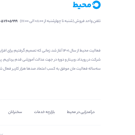
تلفن واحد فروش (شنبه تا چهارشنبه از 08:00 الی 17:00)
1-57605999
فعالیت محیط از سال 1401 آغاز شد، زمانی که تصمی
شرکت در رویداد، وبینار و دوره در جهت عدالت آموزشی قدم برداریم.
سه‌ساله فعالیت مان موفق به کسب اعتماد صدها هزار کاربر فعال شدیم
درآمدزایی در محیط
بازارچه خدمات
سخنرانان