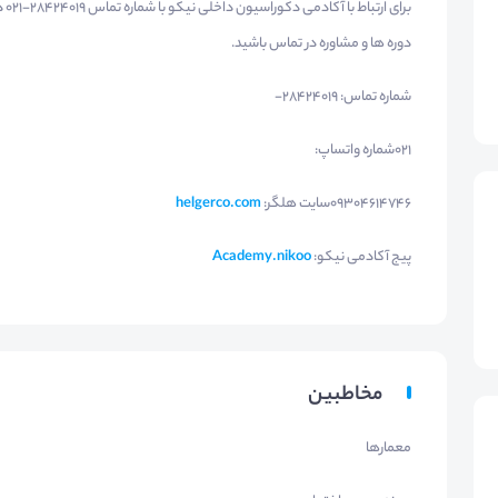
برا
دوره ها و مشاوره در تماس باشید.
شماره تماس: 28424019-
021شماره واتساپ:
09304614746سایت هلگر:
helgerco.com
پیج آکادمی نیکو:
Academy.nikoo
مخاطبین
معمارها