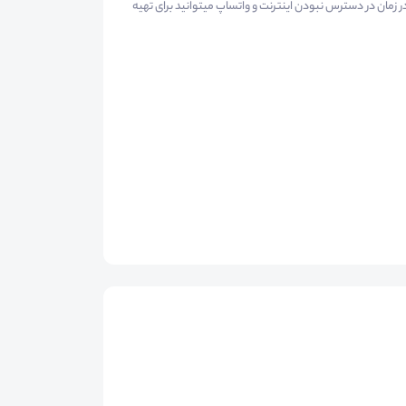
ی ارتباط با آکادمی دکوراسیون داخلی نیکو با شماره تماس 28424019-021 در زمان در دسترس نبودن اینترنت و واتساپ میتوانید برای تهیه