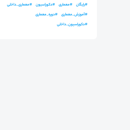
#
رایگان
#
معماری
#
دکوراسیون
#
معماری_داخلی
#
آموزش_معماری
#
دوره_معماری
#
دکوراسیون_داخلی