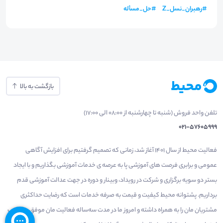
#
رهبران_نسل_Z
#
حل_مسأله
بازگشت به بالا
تلفن واحد فروش (شنبه تا چهارشنبه از 08:00 الی 17:00)
021-57605999
فعالیت محیط از سال 1401 آغاز شد، زمانی که تصمیم گرفتیم برای افزایش آگاهی
عمومی و برابری فرصت های آموزشی پا به عرصه ی خدمات آموزشی بگذاریم و با ایجاد
بستر دو سویه برگزاری و شرکت در رویداد، وبینار و دوره در جهت عدالت آموزشی قدم
برداریم. پشتوانه محیط کیفیت و قیمت به صرفه خدمات است که رضایت حداکثری
مشتریان مان را به همراه داشته و امروز ما در مدت سه‌ساله فعالیت مان موفق به کسب