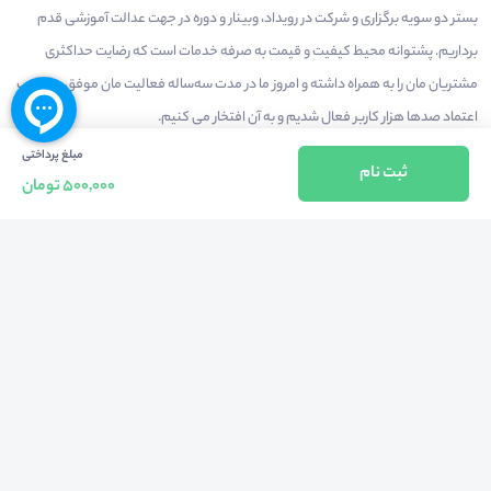
بستر دو سویه برگزاری و شرکت در رویداد، وبینار و دوره در جهت عدالت آموزشی قدم
برداریم. پشتوانه محیط کیفیت و قیمت به صرفه خدمات است که رضایت حداکثری
مشتریان مان را به همراه داشته و امروز ما در مدت سه‌ساله فعالیت مان موفق به کسب
اعتماد صدها هزار کاربر فعال شدیم و به آن افتخار می‌ کنیم.
مبلغ پرداختی
ثبت نام
500,000 تومان
درآمدزایی در محیط
بازارچه خدمات
سخنرانان
راهنمای استفاده
شرایط و قوانین محیط
استعلام گواهینامه
حریم خصوصی
درباره