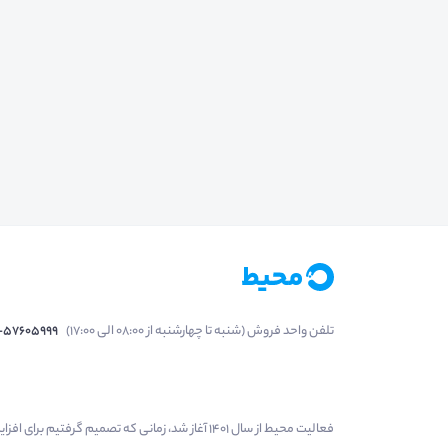
تلفن واحد فروش (شنبه تا چهارشنبه از 08:00 الی 17:00)
1-57605999
فعالیت محیط از سال 1401 آغاز شد، زمانی که تصمی