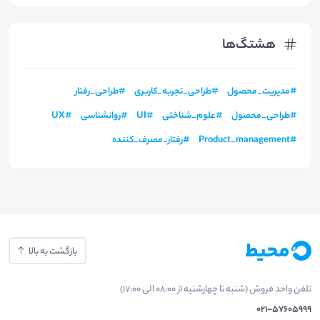
هشتگ‌ها
#
مدیریت_محصول
#
طراحی_تجربه_کاربری
#
طراحی_رفتار
#
طراحی_محصول
#
علوم_شناختی
#
UI
#
روانشناسی
#
UX
#
Product_management
#
رفتار_مصرف_کننده
بازگشت به بالا
تلفن واحد فروش (شنبه تا چهارشنبه از 08:00 الی 17:00)
021-57605999