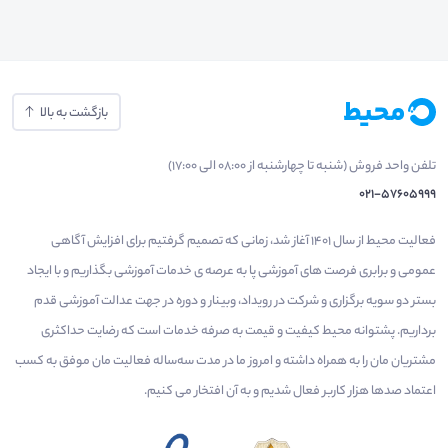
بازگشت به بالا
تلفن واحد فروش (شنبه تا چهارشنبه از 08:00 الی 17:00)
021-57605999
فعالیت محیط از سال 1401 آغاز شد، زمانی که تصمیم گرفتیم برای افزایش آگاهی
عمومی و برابری فرصت های آموزشی پا به عرصه ی خدمات آموزشی بگذاریم و با ایجاد
بستر دو سویه برگزاری و شرکت در رویداد، وبینار و دوره در جهت عدالت آموزشی قدم
برداریم. پشتوانه محیط کیفیت و قیمت به صرفه خدمات است که رضایت حداکثری
مشتریان مان را به همراه داشته و امروز ما در مدت سه‌ساله فعالیت مان موفق به کسب
اعتماد صدها هزار کاربر فعال شدیم و به آن افتخار می‌ کنیم.