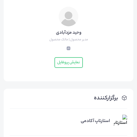
وحید مزدآبادی
مدیر محصول | مالک محصول
نمایش پروفایل
برگزارکننده
استارتاپ آکادمی