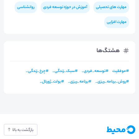
مهارت های تحصیلی
آموزش در حوزه توسعه فردی
روانشناسی
مهارت افزایی
هشتگ‌ها
#
موفقیت
#
توسعه_فردی_
#
سبک_زندگی_
#
چرخ_زندگی_
#
روش_برنامه_ریزی_
#
برنامه_ریزی_
#
بولت_ژورنال_
بازگشت به بالا