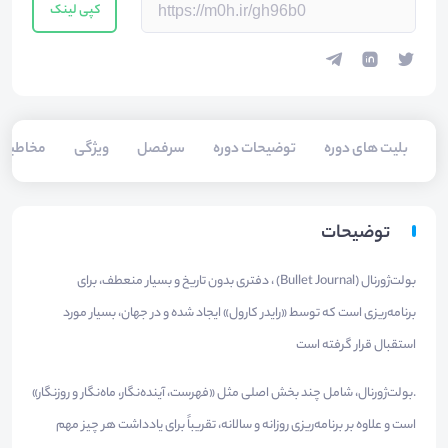
کپی لینک
بلیت های دوره
توضیحات دوره
سرفصل
ویژگی
مخاطبی
توضیحات
بولت‌ژورنال (Bullet Journal) ، دفتری بدون تاریخ و بسیار منعطف، برای
برنامه‌ریزی است که توسط «رایدر کارول» ایجاد شده و در جهان، بسیار مورد
استقبال قرار گرفته است
.بولت‌ژورنال، شامل چند بخش اصلی مثل «فهرست، آینده‌نگار، ماه‌نگار و روزنگار»
است و علاوه بر برنامه‌ریزی روزانه و سالانه، تقریباً برای یادداشت هر چیز مهم