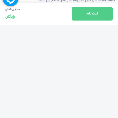
اعتماد صدها هزار کاربر فعال شدیم و به آن افتخار می‌ کنیم.
مبلغ پرداختی
ثبت نام
رایگان
درآمدزایی در محیط
بازارچه خدمات
سخنرانان
راهنمای استفاده
شرایط و قوانین محیط
استعلام گواهینامه
حریم خصوصی
درباره
کلیه حقوق مادی و معنوی متعلق به شرکت مهبانگ فن آوری های پارس می باشد ©
2025-2022