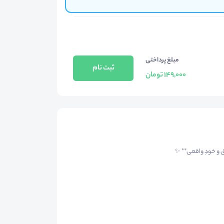
مبلغ پرداختی
ثبت نام
149,000 تومان
 و خودِ واقعی** ✨