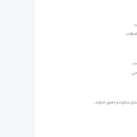
.
 لحظات.
ت.
حی.
 صدای سکوت و حضور خداوند.