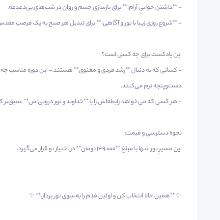
- **داشتن خوابی آرام:** برای بازسازی جسم و روان در شب‌های بی‌دغدغه.
- **شروع روزی زیبا با نور و آگاهی:** برای تبدیل هر صبح به یک فرصتِ مقدس
این پادکست برای چه کسی است؟
- کسانی که به دنبال **رشد فردی و معنوی** هستند.- این دوره مناسب چه
دست‌وپنجه نرم می‌کنند.
- هر کسی که می‌خواهد رابطه‌اش را با **خداوند و نور درونی‌اش** عمیق‌تر ک
نحوه دسترسی و قیمت:
این مسیرِ نور، تنها با مبلغ **۱۴۹,۰۰۰ تومان** در اختیار تو قرار می‌گیرد.
✨ **همین حالا انتخاب کن و اولین قدم را به سوی نور بردار.** ✨