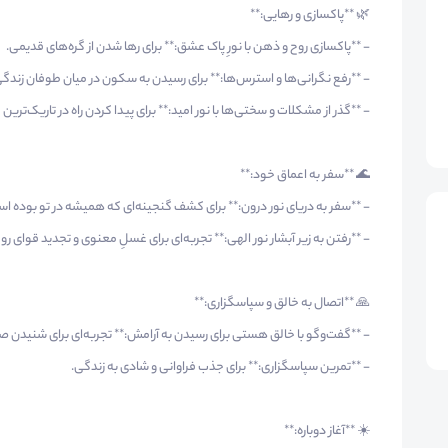
🌿 **پاکسازی و رهایی:**
- **پاکسازی روح و ذهن با نورِ پاک عشق:** برای رها شدن از گره‌های قدیمی.
- **رفع نگرانی‌ها و استرس‌ها:** برای رسیدن به سکون در میان طوفان زندگی
- **گذر از مشکلات و سختی‌ها با نور امید:** برای پیدا کردن راه در تاریک‌ترین
🌊 **سفر به اعماق خود:**
- **سفر به دریای نور درون:** برای کشف گنجینه‌ای که همیشه در تو بوده اس
- **رفتن به زیر آبشار نور الهی:** تجربه‌ای برای غسلِ معنوی و تجدید قوای رو
🙏 **اتصال به خالق و سپاسگزاری:**
- **گفت‌وگو با خالق هستی برای رسیدن به آرامش:** تجربه‌ای برای شنیدن
- **تمرین سپاسگزاری:** برای جذب فراوانی و شادی به زندگی.
☀️ **آغاز دوباره:**