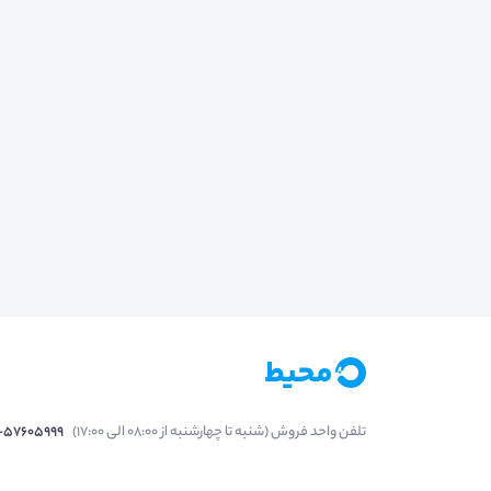
تلفن واحد فروش (شنبه تا چهارشنبه از 08:00 الی 17:00)
1-57605999