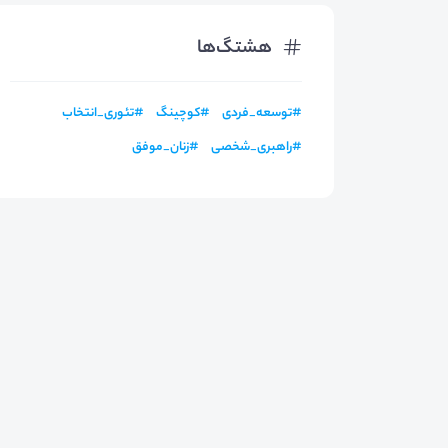
هشتگ‌ها
#
توسعه_فردی
#
کوچینگ
#
تئوری_انتخاب
#
راهبری_شخصی
#
زنان_موفق