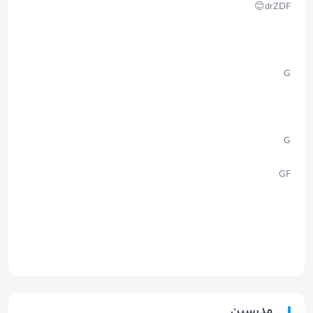
drZDF😊
G
G
GF
مدرسین