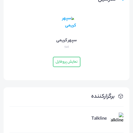
سپهر کریمی
6at
نمایش پروفایل
برگزارکننده
Talkline