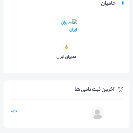
حامیان
مدیران ایران
آخرین ثبت نامی ها
216+