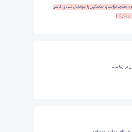
دوم رفتارت ناراحت یا خشمگین یا خوشحال شده و آگاهی
)⁩
 در ارتباطند.
ه مطالب دیگری نیاز ندارید