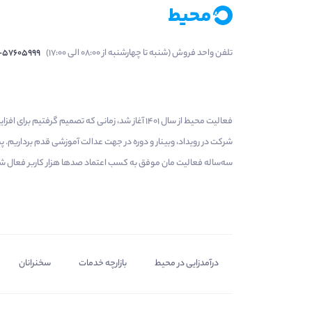
تلفن واحد فروش (شنبه تا چهارشنبه از 08:00 الی 17:00)
1-57605999
فعالیت محیط از سال 1401 آغاز شد، زمانی که تصمی
شرکت در رویداد، وبینار و دوره در جهت عدالت آموزشی قدم برداریم.
سه‌ساله فعالیت مان موفق به کسب اعتماد صدها هزار کاربر فعال شدیم
درآمدزایی در محیط
بازارچه خدمات
سخنرانان