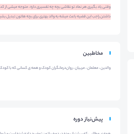
وقتی یاد بگیری هر نماد تو نقاشی بچه چه تفسیری داره ، متوجه میشی از ک
داشتن راجب این قضیه باعث میشه به والد بهتری برای بچه هاتون تبدیل بشین⁦(⁠｡⁠♡⁠‿⁠♡⁠｡⁠
مخاطبین
والدین ، معلمان ، مربیان ، روان‌درمانگران کودک و همه ی کسانی که با کودکان
پیش‌نیاز دوره
همه ی مطالبی که پیشنیاز بوده در دوره براتون توضیح داده شده است و شما ب