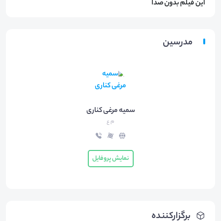
این فیلم بدون صدا
مدرسین
سمیه مرغی کناری
م ع
نمایش پروفایل
برگزارکننده