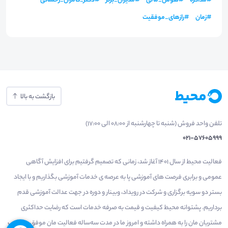
#
مذاکره
#
هوش_مالی
#
مدیران_برتر
#
دکتر_کامران_رخشانی
#
زمان
#
رازهای_موفقیت
بازگشت به بالا
تلفن واحد فروش (شنبه تا چهارشنبه از 08:00 الی 17:00)
021-57605999
فعالیت محیط از سال 1401 آغاز شد، زمانی که تصمیم گرفتیم برای افزایش آگاهی
عمومی و برابری فرصت های آموزشی پا به عرصه ی خدمات آموزشی بگذاریم و با ایجاد
بستر دو سویه برگزاری و شرکت در رویداد، وبینار و دوره در جهت عدالت آموزشی قدم
برداریم. پشتوانه محیط کیفیت و قیمت به صرفه خدمات است که رضایت حداکثری
مشتریان مان را به همراه داشته و امروز ما در مدت سه‌ساله فعالیت مان موفق به کسب