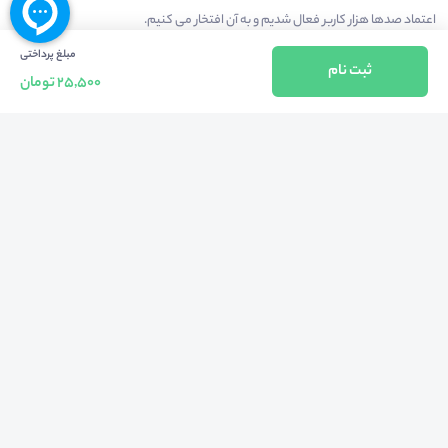
اعتماد صدها هزار کاربر فعال شدیم و به آن افتخار می‌ کنیم.
مبلغ پرداختی
ثبت نام
25,500 تومان
درآمدزایی در محیط
بازارچه خدمات
سخنرانان
راهنمای استفاده
شرایط و قوانین محیط
استعلام گواهینامه
حریم خصوصی
درباره
کلیه حقوق مادی و معنوی متعلق به شرکت مهبانگ فن آوری های پارس می باشد ©