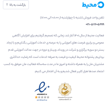
بازگشت به بالا
تلفن واحد فروش (شنبه تا چهارشنبه از 08:00 الی 17:00)
021-57605999
فعالیت محیط از سال 1401 آغاز شد، زمانی که تصمیم گرفتیم برای افزایش آگاهی
عمومی و برابری فرصت های آموزشی پا به عرصه ی خدمات آموزشی بگذاریم و با ایجاد
بستر دو سویه برگزاری و شرکت در رویداد، وبینار و دوره در جهت عدالت آموزشی قدم
برداریم. پشتوانه محیط کیفیت و قیمت به صرفه خدمات است که رضایت حداکثری
مشتریان مان را به همراه داشته و امروز ما در مدت سه‌ساله فعالیت مان موفق به کسب
اعتماد صدها هزار کاربر فعال شدیم و به آن افتخار می‌ کنیم.