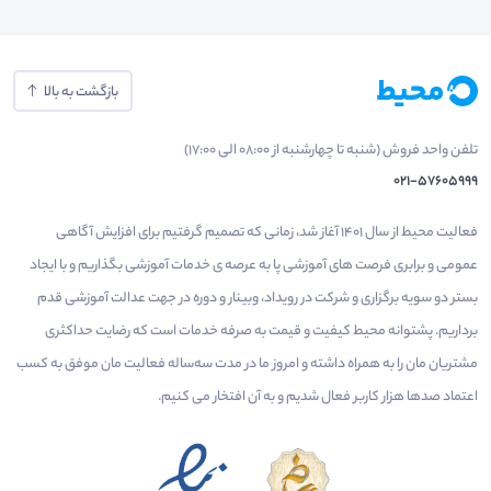
بازگشت به بالا
تلفن واحد فروش (شنبه تا چهارشنبه از 08:00 الی 17:00)
021-57605999
فعالیت محیط از سال 1401 آغاز شد، زمانی که تصمیم گرفتیم برای افزایش آگاهی
عمومی و برابری فرصت های آموزشی پا به عرصه ی خدمات آموزشی بگذاریم و با ایجاد
بستر دو سویه برگزاری و شرکت در رویداد، وبینار و دوره در جهت عدالت آموزشی قدم
برداریم. پشتوانه محیط کیفیت و قیمت به صرفه خدمات است که رضایت حداکثری
مشتریان مان را به همراه داشته و امروز ما در مدت سه‌ساله فعالیت مان موفق به کسب
اعتماد صدها هزار کاربر فعال شدیم و به آن افتخار می‌ کنیم.