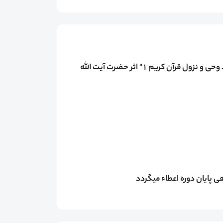
دانش پژوهان در این دوره با مبحث " شناخت تحلیلی فرآیند وحی و نزول قرآن کریم 1 " اثر حضرت آیت الله
 پایان دوره اعطاء میگردد