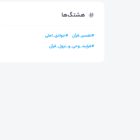
هشتگ‌ها
#
تفسیر_قرآن
#
جوادی_املی
#
فرایند_وحی_و_نزول_قرآن