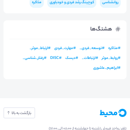
روانشناسی
کوچینگ رشد فردی و خودباوری
مذاکره
هشتگ‌ها
#
مذاکره
#
توسعه_فردی_
#
مهارت_فردی
#
ارتباط_موثر_
#
روابط_موثر
#
ارتباطات_
#
دیسک
#
DISC
#
رفتار_شناسی_
#
ابراهیم_عاشوری
بازگشت به بالا
تلفن واحد فروش (شنبه تا چهارشنبه از 08:00 الی 17:00)