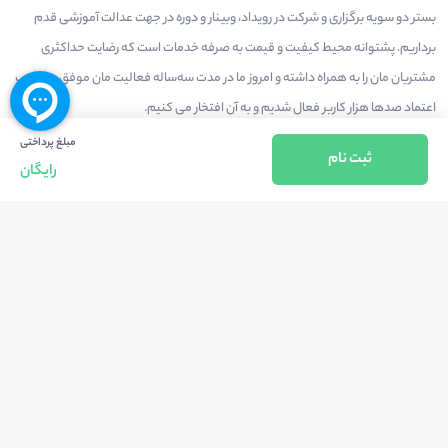
بستر دو سویه برگزاری و شرکت در رویداد، وبینار و دوره در جهت عدالت آموزشی قدم
برداریم. پشتوانه محیط کیفیت و قیمت به صرفه خدمات است که رضایت حداکثری
مشتریان مان را به همراه داشته و امروز ما در مدت سه‌ساله فعالیت مان موفق به کسب
اعتماد صدها هزار کاربر فعال شدیم و به آن افتخار می‌ کنیم.
مبلغ پرداختی
ثبت نام
رایگان
درآمدزایی در محیط
بازارچه خدمات
سخنرانان
راهنمای استفاده
شرایط و قوانین محیط
استعلام گواهینامه
حریم خصوصی
درباره