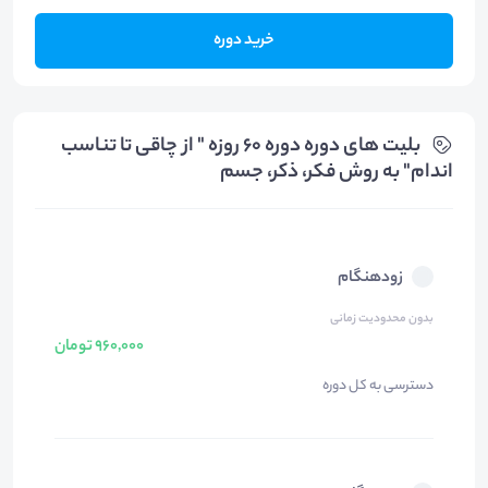
خرید دوره
بلیت های دوره دوره 60 روزه " از چاقی تا تناسب
اندام" به روش فکر، ذکر، جسم
زودهنگام
بدون محدودیت زمانی
960,000 تومان
دسترسی به کل دوره