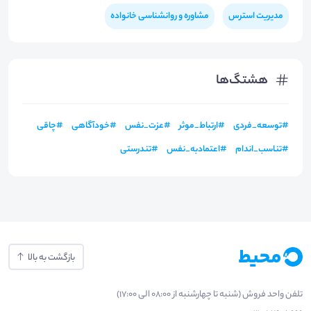
مدیریت استرس
مشاوره و روانشناسی خانواده
هشتگ‌ها
#
توسعه_فردی
#
ارتباط_موثر
#
عزت_نفس
#
خودآگاهی
#
چاقی
#
تناسب_اندام
#
اعتمادبه_نفس
#
تندرستی
بازگشت به بالا
تلفن واحد فروش (شنبه تا چهارشنبه از 08:00 الی 17:00)