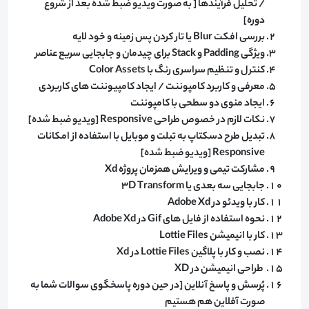
/ تحلیل فرآیندها [ به صورت ویدیو ضبط شده بعد از شروع
دوره]
بررسی افکت Blur یا تار کردن پس زمینه و خود لایه
ویژگی Padding و Stack برای چیدمان و جابجایی سریع عناصر
کنترل و تنظیم سراسری رنگ با Color Assets
معرفی و کاربرد کامپوننت / ایجاد کامپیوننت های کاربردی
ایجاد منوی دو سطحی با کامپوننت
نکات لازم در خصوص طراحی Responsive [ویدیو ضبط شده]
تبدیل طرح دسکتاپ به تبلت و موبایل با استفاده از امکانات
Responsive [ویدیو ضبط شده]
مشارکت تیمی و ویرایش همزمان پروژه Xd
جابجایی سه بعدی یا 3D Transform
کار با ویدئو در Adobe Xd
نحوه استفاده از فایل های Gif در Adobe Xd
کار با انیمیشن Lottie Files
نصب و کار با پلاگین Lottie Files در Xd
طراحی انیمیشن در XD
پُرسش و پاسخ آنلاین [در حین دوره پاسخگوی سوالات شما به
صورت آفلاین هم هستیم