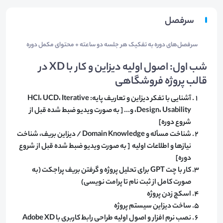
سرفصل
سرفصل‌های دوره به تفکیک هر جلسه دو ساعته + محتوای مکمل دوره
شب اول: اصول اولیه دیزاین و کار با XD در
قالب پروژه فروشگاهی
آشنایی با تفکر دیزاین و تعاریف پایه: HCI، UCD، Iterative
Design، Usability، و... [ به صورت ویدیو ضبط شده قبل از
شروع دوره]
شناخت مسأله و Domain Knowledge / دیزاین بریف، شناخت
نیازها و اطلاعات اولیه [ به صورت ویدیو ضبط شده قبل از شروع
دوره]
کار با چت GPT برای تحلیل پروژه و گرفتن بریف پراجکت (به
صورت کامل از ثبت نام تا پرامت نویسی)
اسکچ زدن پروژه
ساخت دیزاین سیستم پروژه
نصب نرم افزار و اصول اولیه طراحی رابط کاربری با Adobe XD