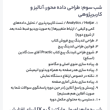
شب سوم: طراحی داده محور، آنالیز و
کاربرپژوهی
​Analytics / Hotjar / تست کاربردپذیری / تحلیل داده‌های
کمی و کیفی / ارتباط متغییرها [ به صورت ویدیو ضبط شده بعد
از شروع دوره]
طراحی لندینگ پیج فروش کتاب
قوانین طراحی لندینگ پیج
شروع طراحی لنیدنگ پیج کتاب Practic آقای ست گادین
(اسکچ)
پیاده سازی منوی اصلی و مگامنو
پیاده سازی هدر صفحه به همراه ویدئو و انیمیشن
نکته در خصوص ارتفاع دستگاه نمایش
پیاده سازی بخش آماری صفحه
پُرسش و پاسخ آنلاین [در حین دوره پاسخگوی سوالات شما به
صورت آفلاین هم هستیم]
دسترسی به محتوای مکمل دوره