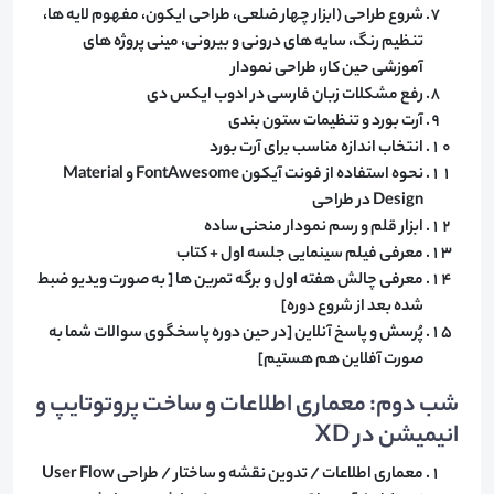
شروع طراحی (ابزار چهار ضلعی، طراحی ایکون، مفهوم لایه ها،
تنظیم رنگ، سایه های درونی و بیرونی، مینی پروژه های
آموزشی حین کار، طراحی نمودار
رفع مشکلات زبان فارسی در ادوب ایکس دی
آرت بورد و تنظیمات ستون بندی
انتخاب اندازه مناسب برای آرت بورد
نحوه استفاده از فونت آیکون FontAwesome و Material
Design در طراحی
ابزار قلم و رسم نمودار منحنی ساده
معرفی فیلم سینمایی جلسه اول + کتاب
معرفی چالش هفته اول و برگه تمرین ها [ به صورت ویدیو ضبط
شده بعد از شروع دوره]
پُرسش و پاسخ آنلاین [در حین دوره پاسخگوی سوالات شما به
صورت آفلاین هم هستیم]
شب دوم: معماری اطلاعات و ساخت پروتوتایپ و
انیمیشن در XD
​معماری اطلاعات / تدوین نقشه و ساختار / طراحی User Flow