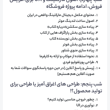
شب چهارم: اصول مارکتینگ و UX برای افزایش
فروش، ادامه پروژه فروشگاه
​محتوای مکمل دیجیتال مارکتینگ واقعی در ایران
اصول ساخت لندینگ موثر
پیاده سازی سکشن«درباره کتاب»
پیاده سازی بخش پاراگراف هایی از کتاب
پیاده سازی بخش نویسنده کتاب
پیاده سازی بخش فوتر
پیاده سازی منوی شناور
نحوه استفاده از موکاپ و ارائه به کارفرما
طراحی پورتفولیو فردی
پُرسش و پاسخ آنلاین [در حین دوره پاسخگوی سوالات شما به
صورت آفلاین هم هستیم]
شب پنجم: طراحی های اغراق آمیز یا طراحی برای
تولید محصول؟!
​چطور خروجی مناسبی تولید کنیم؟
نوآوری در UI