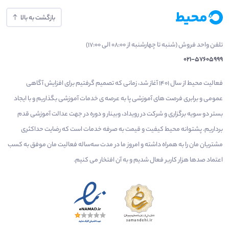
بازگشت به بالا
تلفن واحد فروش (شنبه تا چهارشنبه از 08:00 الی 17:00)
021-57605999
فعالیت محیط از سال 1401 آغاز شد، زمانی که تصمیم گرفتیم برای افزایش آگاهی
عمومی و برابری فرصت های آموزشی پا به عرصه ی خدمات آموزشی بگذاریم و با ایجاد
بستر دو سویه برگزاری و شرکت در رویداد، وبینار و دوره در جهت عدالت آموزشی قدم
برداریم. پشتوانه محیط کیفیت و قیمت به صرفه خدمات است که رضایت حداکثری
مشتریان مان را به همراه داشته و امروز ما در مدت سه‌ساله فعالیت مان موفق به کسب
اعتماد صدها هزار کاربر فعال شدیم و به آن افتخار می‌ کنیم.