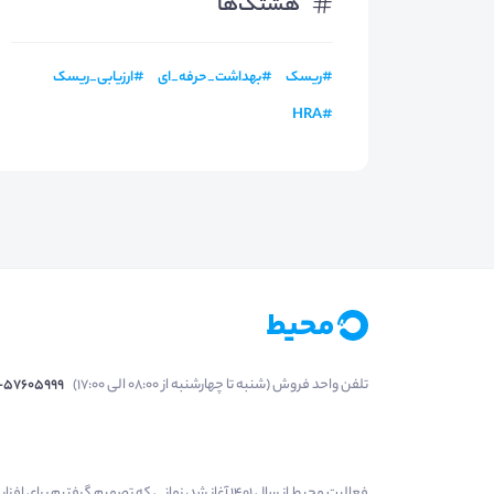
هشتگ‌ها
#
ریسک
#
بهداشت_حرفه_ای
#
ارزیابی_ریسک
HRA
#
تلفن واحد فروش (شنبه تا چهارشنبه از 08:00 الی 17:00)
1-57605999
فعالیت محیط از سال 1401 آغاز شد، زمانی که تصمی