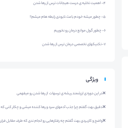
4- اهمیت تخلیه ی درست هیجانات ترس از رها شدن
5- چطور میشه خودم باعث نابودی رابطه هام میشم!!
6- چطور گول موانع درمان رو نخوریم
7-تکنیکهای تخصصی درمان ترس از رها شدن
ویژگی
❌در این دوره ی ارزشمند ریشه ی ترسهات از رها شدن رو میفهمی
❌دقیق بهت گفتم چرا جذب آدمهای سرد و رها کننده میشی و چکار کنی که با
❌واضح و کاربردی بهت گفتم چه رفتارهایی رو انجام ندی که طرف مقابل فرار