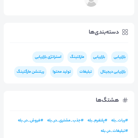
دسته‌بندی‌ها
بازاریابی
بازاریابی
مارکتینگ
استراتژی بازاریابی
بازاریابی دیجیتال
تبلیغات
تولید محتوا
ریتنشن مارگتینگ
هشتگ‌ها
#
ربات_بله
#
پلتفرم_بله
#
جذب_مشتری_در_بله
#
فروش_در_بله
#
تبلیغات_در_بله