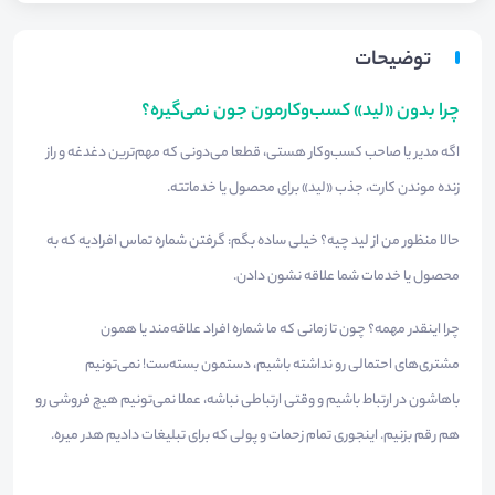
توضیحات
چرا بدون «لید» کسب‌وکارمون جون نمی‌گیره؟
اگه مدیر یا صاحب کسب‌وکار هستی، قطعا می‌دونی که مهم‌ترین دغدغه و راز
زنده موندن کارت، جذب «لید» برای محصول یا خدماتته.
حالا منظور من از لید چیه؟ خیلی ساده بگم: گرفتن شماره تماس افرادیه که به
محصول یا خدمات شما علاقه نشون دادن.
چرا اینقدر مهمه؟ چون تا زمانی که ما شماره افراد علاقه‌مند یا همون
مشتری‌های احتمالی رو نداشته باشیم، دستمون بسته‌ست! نمی‌تونیم
باهاشون در ارتباط باشیم و وقتی ارتباطی نباشه، عملا نمی‌تونیم هیچ فروشی رو
هم رقم بزنیم. اینجوری تمام زحمات و پولی که برای تبلیغات دادیم هدر میره.