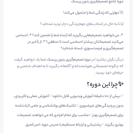
دوره جامع تصمیم‌گیری بدون ریسک
🚀
مهارتی که زندگی شما را متحول می‌کند
!
آیا تا به حال در انتخاب‌های مهم زندگی دچار تردید شده‌اید؟
📌
می‌خواهید تصمیم‌هایی بگیرید که آینده شما را تضمین کند؟
📌
احساس
می‌کنید تصمیماتتان بیشتر احساسی است تا منطقی؟
📌
از تأخیر در
تصمیم‌گیری و فرصت‌سوزی خسته شده‌اید؟
دیگر نگران نباشید! در
دوره تصمیم‌گیری بدون ریسک
شما یاد خواهید گرفت
که چگونه تصمیماتی هوشمندانه و آگاهانه بگیرید تا به اهداف شخصی و
حرفه‌ای خود برسید.
✨
چرا این دوره؟
✅
بیش از 100 دقیقه آموزش ویدیویی قابل دانلود
✅
آموزش عملی و کاربردی،
بدون پیچیدگی‌های غیرضروری
✅
تکنیک‌های روانشناسی و علمی اثبات‌شده
برای تصمیم‌گیری بهتر
✅
مناسب برای تمام افرادی که می‌خواهند تصمیمات
بهتری بگیرند
✅
پشتیبانی و ارتباط مستقیم با مدرس دوره، امیر کمری