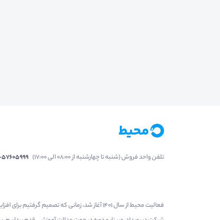
تلفن واحد فروش (شنبه تا چهارشنبه از 08:00 الی 17:00)
1-57605999
فعالیت محیط از سال 1401 آغاز شد، زمانی که تصمی