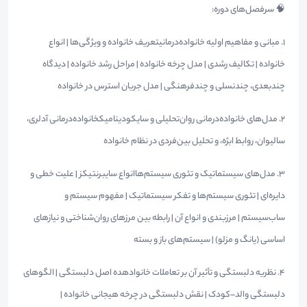
🧠 سرفصل‌های دوره:
۱. مبانی و مفاهیم اولیه خانواده‌درمانیتعریف خانواده و ویژگی‌ها | انواع
خانواده | تکالیف رشدی | مدل چرخه خانواده | مراحل رشد خانواده | دیدگاه
چندبعدی، چندنسلی و چندفرهنگی | مدل جریان استرس در خانواده
۲. مدل‌های خانواده‌درمانی روان‌تحلیلی و سایکودینامیکخانواده‌درمانی آدلری،
سالیوان، روابط ابژه، و تحلیل بین‌فردی در نظام خانواده
۳. مدل‌های سیستماتیک و تئوری سیستم‌هاانواع سایبرنتیکز | علیت خطی و
دایره‌ای | تئوری سیستم‌ها و تفکر سیستماتیک | مفهوم سیستم و
ساب‌سیستم | مرزبندی و انواع آن | رابطه بین مرزهای روان‌شناختی و نیازهای
اساسی (یانگ و مزلو) | سیستم‌های باز و بسته
۴. نظریه دلبستگی و تأثیر آن بر تعاملات خانوادهده اصل دلبستگی | الگوهای
دلبستگی والد–کودک | نقش دلبستگی در چرخه هیجانی خانواده |