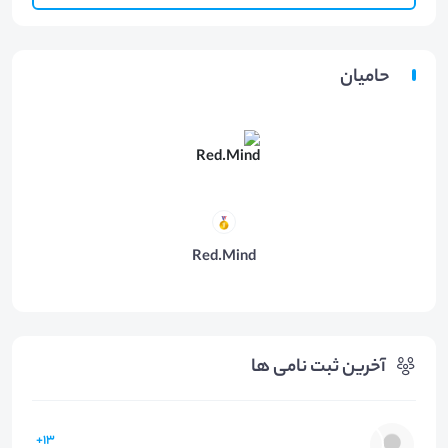
حامیان
Red.Mind
آخرین ثبت نامی ها
13+