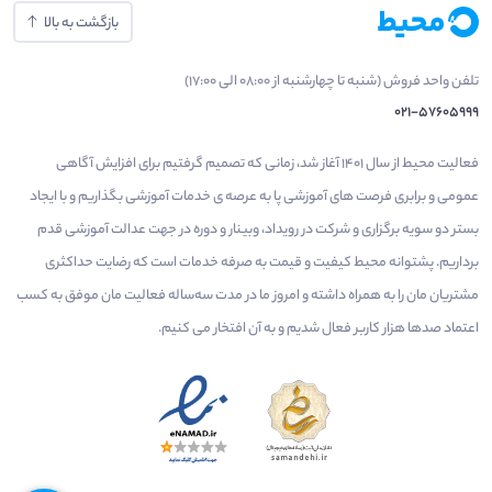
بازگشت به بالا
تلفن واحد فروش (شنبه تا چهارشنبه از 08:00 الی 17:00)
021-57605999
فعالیت محیط از سال 1401 آغاز شد، زمانی که تصمیم گرفتیم برای افزایش آگاهی
عمومی و برابری فرصت های آموزشی پا به عرصه ی خدمات آموزشی بگذاریم و با ایجاد
بستر دو سویه برگزاری و شرکت در رویداد، وبینار و دوره در جهت عدالت آموزشی قدم
برداریم. پشتوانه محیط کیفیت و قیمت به صرفه خدمات است که رضایت حداکثری
مشتریان مان را به همراه داشته و امروز ما در مدت سه‌ساله فعالیت مان موفق به کسب
اعتماد صدها هزار کاربر فعال شدیم و به آن افتخار می‌ کنیم.